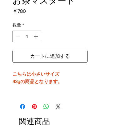
お茶マスタード
価
￥780
格
数量
*
カートに追加する
こちらは小さいサイズ
43gの商品となります。
【和からしマスードPlusシリーズ】
お茶味
和からしマスタードをベースに抹茶
関連商品
を混ぜ込みました。
抹茶のほのかな苦味と茶葉の香りが