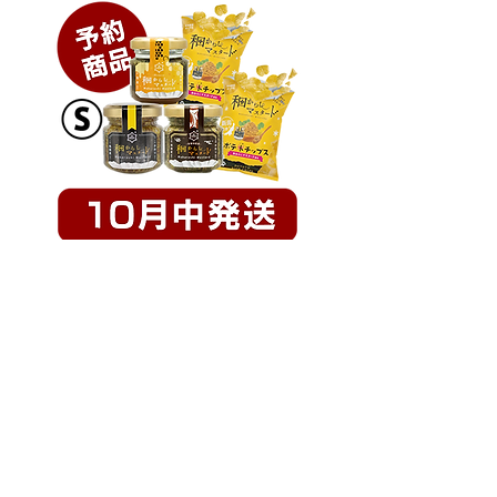
楽しめる珍しいマスタードです。
※Plusシリーズは43gサイズのみの
販売となります。
【10月予約販売】ミニマスター
【10月予約販売】鈴木
ド＆チップスセット
ク
価格
価格
￥3,120
￥3,090
カートに追加する