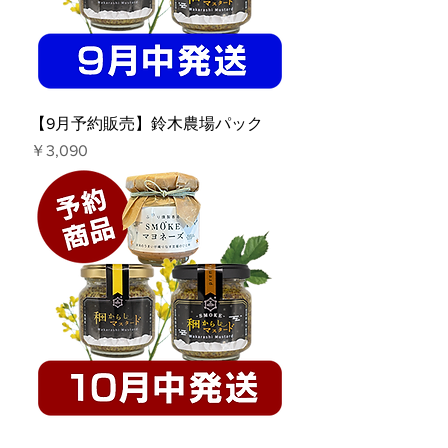
【9月予約販売】鈴木農場パック
価格
￥3,090