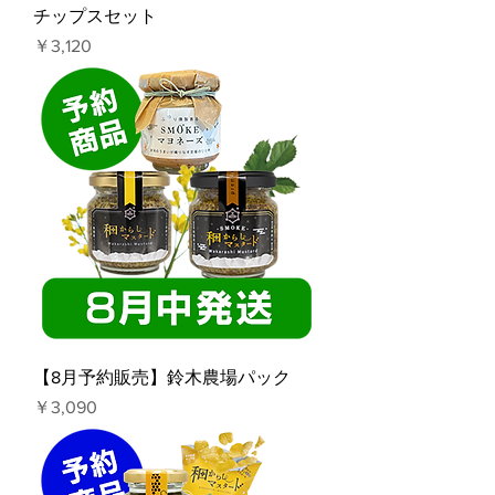
チップスセット
価格
￥3,120
【8月予約販売】鈴木農場パック
価格
￥3,090