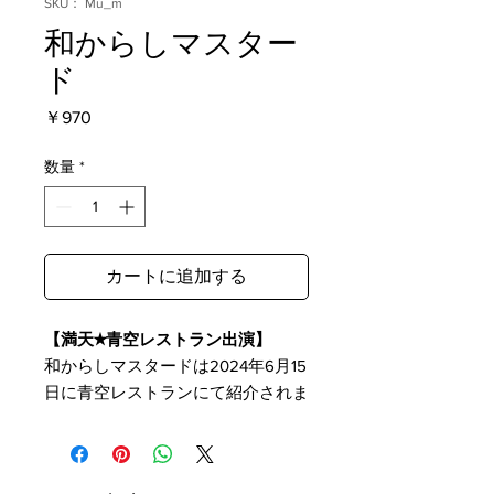
SKU： Mu_m
和からしマスター
ド
価
￥970
格
数量
*
カートに追加する
【満天★青空レストラン出演】
和からしマスタードは2024年6月15
日に青空レストランにて紹介されま
した。
【和からしマスタード】