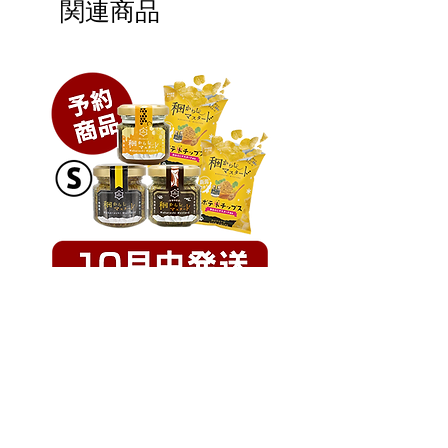
​通常からし菜の種からは和からしで
関連商品
ある「練りからし」が作られますが
当農場では栽培時には農薬使用せず
育て、マスタードとして使用する事
で通常より辛みの強い爽やかなマス
タードを製造しています。
種本来の味をお楽しみ頂く為「塩」
「酢」「砂糖」「種」だけのシンプ
ルな無添加のマスタードとなりま
す。ツンとした辛味と旨味をお楽し
み下さい。
​純国産マスタード
【10月予約販売】ミニマスター
【10月予約販売】鈴木
国内で流通しているマスタードのは
ド＆チップスセット
ク
ほとんどは国外産の原料を使用して
価格
価格
￥3,120
￥3,090
いますが、和からしマスタードは自
分たちで種から育てた南魚沼産の貴
カートに追加する
重なマスタードとなります。